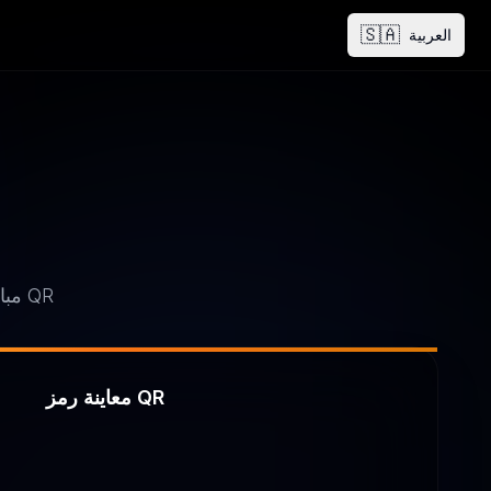
🇸🇦
العربية
ترميز الملفات الصغيرة (مثل vCard، الملفات النصية) مباشرة في رموز QR
معاينة رمز QR