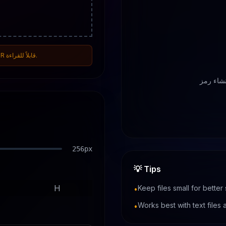
ملاحظة: لا يمكن أن يتجاوز حجم الملف 2 كيلوبايت، وإلا قد لا يكون رمز QR قابلاً للقراءة.
مز QR على
256
px
💡
Tips
H
Keep files small for better
•
Works best with text files
•