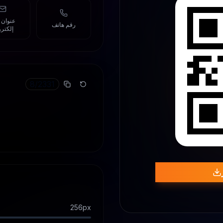
عنوان ب
رقم هاتف
إلكتر
8
/
2331
256
px