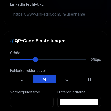
LinkedIn Profil-URL
QR-Code Einstellungen
Größe
256
px
Fehlerkorrektur-Level
L
M
Q
H
Vordergrundfarbe
Hintergrundfarbe