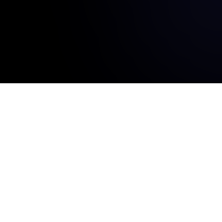
Q-WiFi
QR Codes
Free QR Code Generator
WiFi
Text