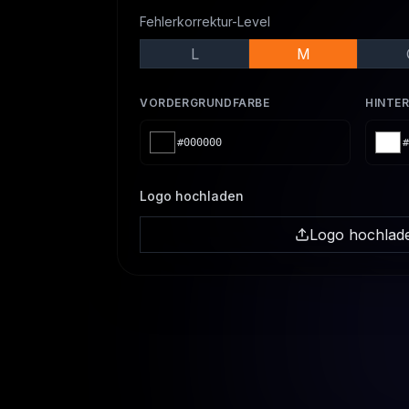
Fehlerkorrektur-Level
L
M
VORDERGRUNDFARBE
HINTE
#000000
#
Logo hochladen
Logo hochlad