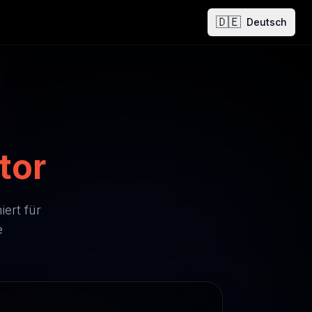
🇩🇪
Deutsch
tor
ert für
e