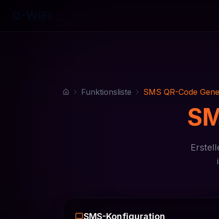
Q-WiFi
Funktionsliste
SMS QR-Code Gene
SM
Erstel
SMS-Konfiguration