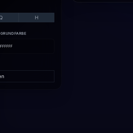
Q
H
RGRUNDFARBE
FFFFFF
en