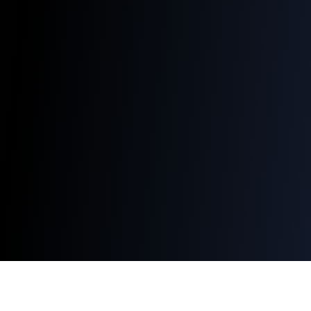
Q-WiFi
QR Codes