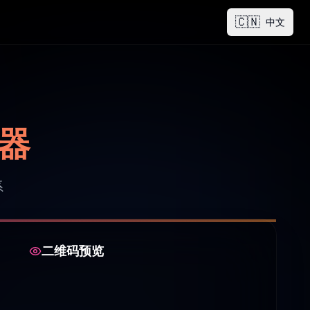
🇨🇳
中文
成器
系
二维码预览