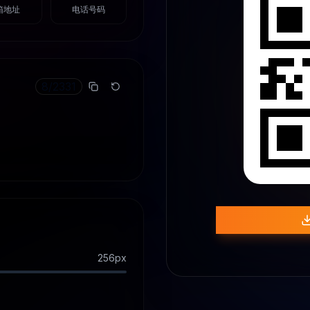
箱地址
电话号码
8
/
2331
256
px