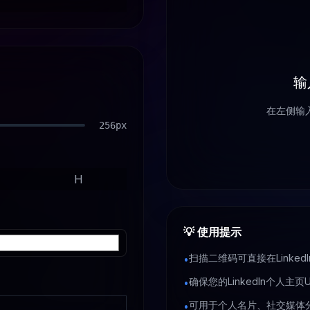
输
在左侧输入
256
px
H
💡
使用提示
扫描二维码可直接在Linke
•
确保您的LinkedIn个人主
•
可用于个人名片、社交媒体
•