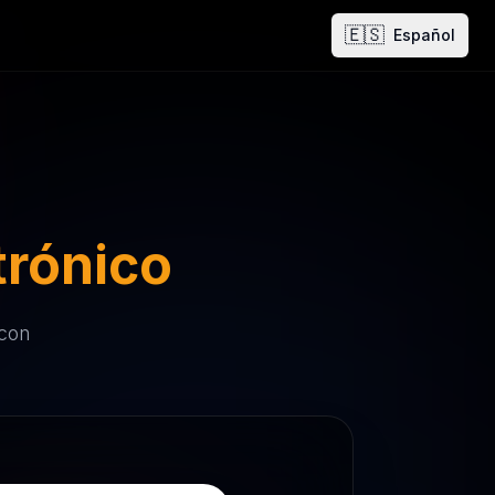
🇪🇸
Español
trónico
 con