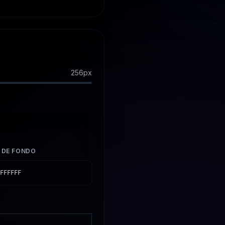
256
px
 DE FONDO
FFFFFF