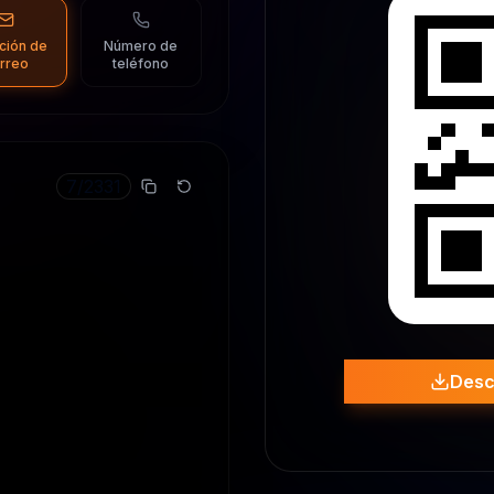
ción de
Número de
rreo
teléfono
7
/
2331
Desc