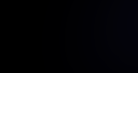
Q-WiFi
QR Codes
Free QR Code Generator
WiFi
Text
vCard