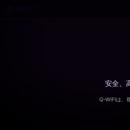
Q-WiFi
安全、
Q-WiFi