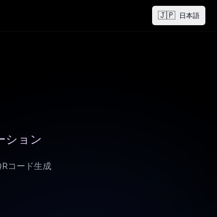
🇯🇵
日本語
ーション
QRコード生成