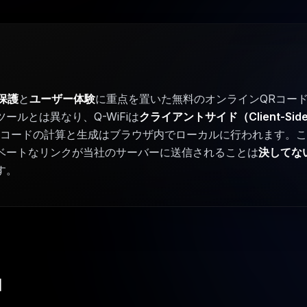
保護
と
ユーザー体験
に重点を置いた無料のオンラインQRコー
ールとは異なり、Q-WiFiは
クライアントサイド（Client-Sid
コードの計算と生成はブラウザ内でローカルに行われます。これ
ベートなリンクが当社のサーバーに送信されることは
決してな
す。
由