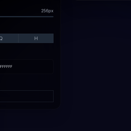
256
px
Q
H
FFFFFF