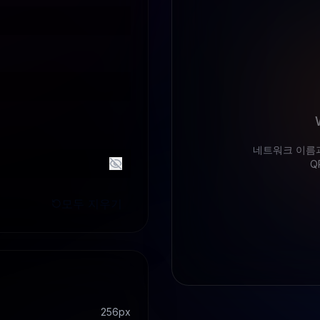
네트워크 이름
Q
모두 지우기
256
px