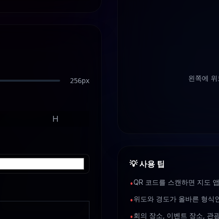
왼쪽에 위
256
px
H
💡
사용 팁
QR 코드를 스캔하면 지도 
•
위도와 경도가 올바른 형식인지 확
•
회의 장소, 이벤트 장소, 관
•